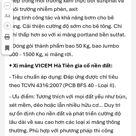
thép trong môi trường xâm thực bởi sunphat và
môi trường nhiễm phèn, axit
Aa
Tăng tính công tác và khả năng bơm cho bê
tông. Cải thiện cường độ sớm cho bê tông. Chi
phí thấp hơn so với xi măng portland bền sulfat.
- Đóng gói thành phẩm bao 50 Kg, bao Jumbo
500 - 1500 Kg, xi măng rời.
• Xi măng VICEM Hà Tiên gia cố nền đất:
- Tiêu chuẩn áp dụng: Đáp ứng được chỉ tiêu
theo TCVN 4316:2007 (PCB BFS 40 - Loại II).
- Ưu điểm: Tương thích với mọi đất yếu như bùn,
sét mềm, dẻo hoặc lẫn nhiều hữu cơ... Duy trì
sự ổn định cho nền đất và phát triển cường độ
lâu dài về sau cao hơn các loại xi măng thông
thường. Phù hợp với phương pháp thi công