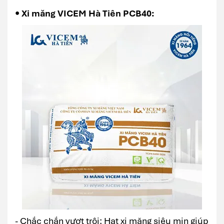
• Xi măng VICEM Hà Tiên PCB40:
- Chắc chắn vượt trội: Hạt xi măng siêu mịn giúp