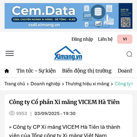
Đăng nhập
Liên hệ
VI
Tin tức - Sự kiện
Biến động thị trường
Doanh 
Trang chủ
Doanh nghiệp
Thương hiệu xi măng
Công ty C
Công ty Cổ phần Xi măng VICEM Hà Tiên
9953
03/09/2025 - 19:30
|
» Công ty CP Xi măng VICEM Hà Tiên là thành
viên của Tổng công ty Xi măng Việt Nam