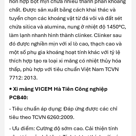
hỗn hợp bột mịn chứa nhiều thành phần khoáng
chất. Được sản xuất bằng cách khai thác và
tuyển chọn các khoáng vật từ đá vôi và đất sét
chứa silica và alumina, nung ở nhiệt độ 1450°C,
làm lạnh nhanh hình thành clinker. Clinker sau
đó được nghiền mịn với xỉ lò cao, thạch cao và
một số phụ gia khoáng hoạt tính khác với tỷ lệ
thích hợp tạo ra loại xi măng có nhiệt thủy hóa
thấp, phù hợp với tiêu chuẩn Việt Nam TCVN
7712: 2013.
• Xi măng VICEM Hà Tiên Công nghiệp
PCB40:
- Tiêu chuẩn áp dụng: Đáp ứng được các chỉ
tiêu theo TCVN 6260:2009.
- Ưu điểm: Cường độ sớm cao. Cải thiện tính