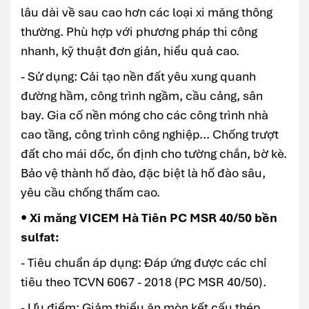
lâu dài về sau cao hơn các loại xi măng thông
thường. Phù hợp với phương pháp thi công
nhanh, kỹ thuật đơn giản, hiểu quả cao.
- Sử dụng: Cải tạo nền đất yêu xung quanh
đường hầm, công trình ngầm, cầu cảng, sân
bay. Gia cố nền móng cho các công trình nhà
cao tầng, công trình công nghiệp... Chống trượt
đất cho mái dốc, ổn định cho tường chắn, bờ kè.
Bảo vệ thành hố đào, đặc biệt là hố đào sâu,
yêu cầu chống thấm cao.
• Xi măng VICEM Hà Tiên PC MSR 40/50 bền
sulfat:
- Tiêu chuẩn áp dụng: Đáp ứng được các chỉ
tiêu theo TCVN 6067 - 2018 (PC MSR 40/50).
- Ưu điểm: Giảm thiểu ăn mòn kết cấu thép.