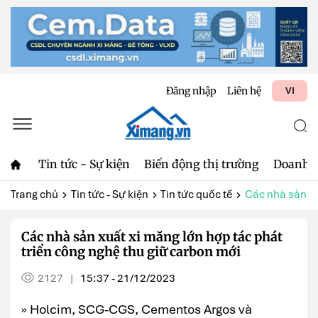
Đăng nhập
Liên hệ
VI
Tin tức - Sự kiện
Biến động thị trường
Doanh 
Trang chủ
Tin tức - Sự kiện
Tin tức quốc tế
Các nhà sản xu
Các nhà sản xuất xi măng lớn hợp tác phát
triển công nghệ thu giữ carbon mới
2127
15:37 - 21/12/2023
|
» Holcim, SCG-CGS, Cementos Argos và