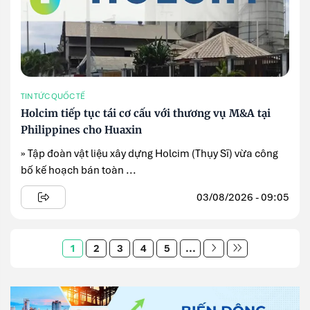
TIN TỨC QUỐC TẾ
Holcim tiếp tục tái cơ cấu với thương vụ M&A tại
Philippines cho Huaxin
» Tập đoàn vật liệu xây dựng Holcim (Thụy Sĩ) vừa công
bố kế hoạch bán toàn ...
03/08/2026 - 09:05
1
2
3
4
5
...