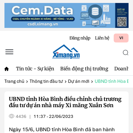
Đăng nhập
Liên hệ
VI
Tin tức - Sự kiện
Biến động thị trường
Doanh 
Trang chủ
Thông tin đầu tư
Dự án mới
UBND tỉnh Hòa Bình
UBND tỉnh Hòa Bình điều chỉnh chủ trương
đầu tư dự án nhà máy Xi măng Xuân Sơn
4436
11:37 - 22/06/2023
|
Ngày 15/6, UBND tỉnh Hòa Bình đã ban hành