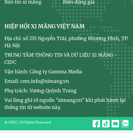
Bản tin xi măng
Biến động giá
HIỆP HỘI XI MĂNG VIỆT NAM
Địa chỉ: số 235 Nguyễn Trãi, phường Khương Đình, TP.
Hà Nội
TRUNG TÂM THÔNG TIN VÀ DỮ LIỆU XI MĂNG -
CIDC
Vận hành: Công ty Gamma Media
Email: cem.info@ximang.vn
Phụ trách: Vương Quỳnh Trang
Vui lòng ghi rõ nguồn "ximang.vn" khi phát hành lại
thông tin từ website này.
© CIDC: All Rights Reserved