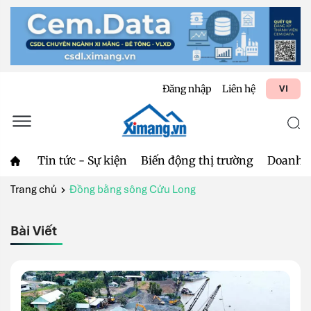
Đăng nhập
Liên hệ
VI
Tin tức - Sự kiện
Biến động thị trường
Doanh 
Trang chủ
Đồng bằng sông Cửu Long
Bài Viết