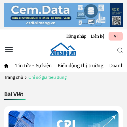
Đăng nhập
Liên hệ
VI
Tin tức - Sự kiện
Biến động thị trường
Doanh 
Trang chủ
Chỉ số giá tiêu dùng
Bài Viết