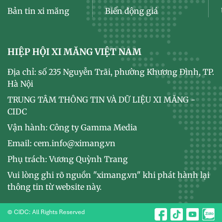
Bản tin xi măng
Biến động giá
HIỆP HỘI XI MĂNG VIỆT NAM
Địa chỉ: số 235 Nguyễn Trãi, phường Khương Đình, TP.
Hà Nội
TRUNG TÂM THÔNG TIN VÀ DỮ LIỆU XI MĂNG -
CIDC
Vận hành: Công ty Gamma Media
Email: cem.info@ximang.vn
Phụ trách: Vương Quỳnh Trang
Vui lòng ghi rõ nguồn "ximang.vn" khi phát hành lại
thông tin từ website này.
© CIDC: All Rights Reserved