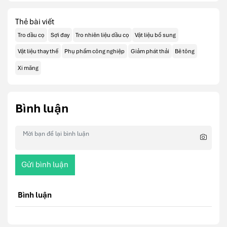
Thẻ bài viết
Tro dầu cọ
Sợi đay
Tro nhiên liệu dầu cọ
Vật liệu bổ sung
Vật liệu thay thế
Phụ phẩm công nghiệp
Giảm phát thải
Bê tông
Xi măng
Bình luận
Gửi bình luận
Bình luận