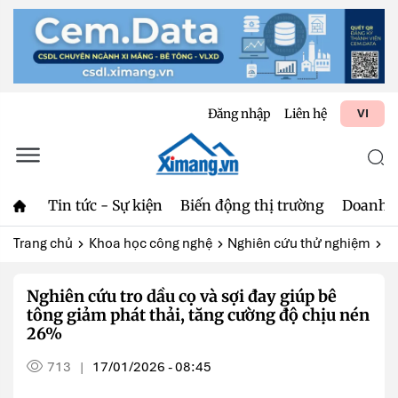
Đăng nhập
Liên hệ
VI
Tin tức - Sự kiện
Biến động thị trường
Doanh 
Trang chủ
Khoa học công nghệ
Nghiên cứu thử nghiệm
N
Nghiên cứu tro dầu cọ và sợi đay giúp bê
tông giảm phát thải, tăng cường độ chịu nén
26%
713
17/01/2026 - 08:45
|