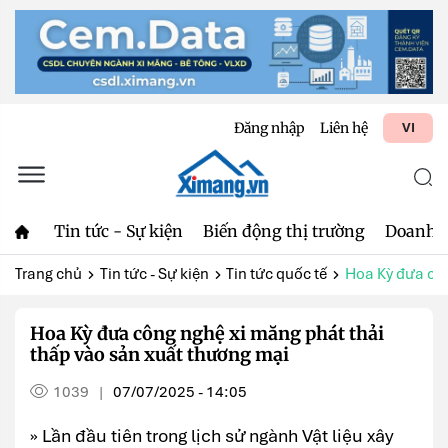
Đăng nhập
Liên hệ
VI
Tin tức - Sự kiện
Biến động thị trường
Doanh 
Trang chủ
Tin tức - Sự kiện
Tin tức quốc tế
Hoa Kỳ đưa côn
Hoa Kỳ đưa công nghệ xi măng phát thải
thấp vào sản xuất thương mại
1039
07/07/2025 - 14:05
|
» Lần đầu tiên trong lịch sử ngành Vật liệu xây