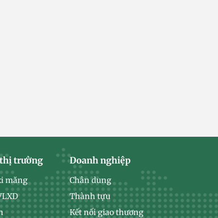
thị trường
Doanh nghiệp
xi măng
Chân dung
 VLXD
Thành tựu
n
Kết nối giao thương