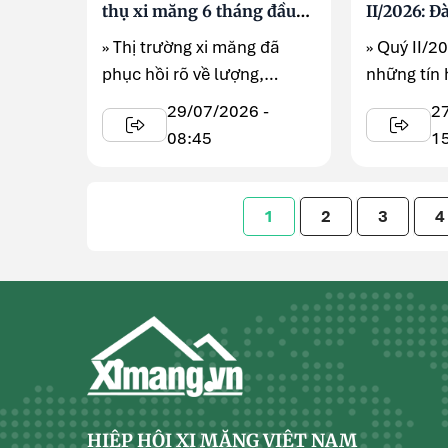
thụ xi măng 6 tháng đầu
II/2026: Đ
năm 2026
cơ hội mớ
» Thị trường xi măng đã
» Quý II/2
phục hồi rõ về lượng,
những tín 
nhưng hiệu quả vẫn chịu
thị trường
29/07/2026 -
2
sức ép từ dư ...
Nam khi ho
08:45
1
1
2
3
4
HIỆP HỘI XI MĂNG VIỆT NAM