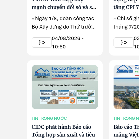
mạnh chuyển đổi số và sản
tăng CPI 
xuất xanh
2026
» Ngày 1/8, đoàn công tác
» Chỉ số gi
Bộ Xây dựng do Thứ trưởng
tháng 7/2
Nguyễn Văn Sinh dẫn đầu
so với thá
04/08/2026 -
0
...
10:50
1
TIN TRONG NƯỚC
TIN TRONG 
CIDC phát hành Báo cáo
Báo cáo Th
Tổng hợp sản xuất và tiêu
măng Việ