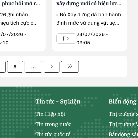
à phục hồi mở ra
xây dựng mới có hiệu lực
i
từ tháng 7/2026
026 ghi nhận
» Bộ Xây dựng đã ban hành
hiệu tích cực của
định mức sử dụng vật liệu
 xi măng Việt
xây dựng mới tại Phụ lục ...
7/07/2026 -
24/07/2026 -
ạt ...
5:10
09:05
5
...
Tin tức - Sự kiện
Biến động 
Tin Hiệp hội
Thị trường 
Tin trong nước
Thị trường
Tin tức quốc tế
Bất động sả