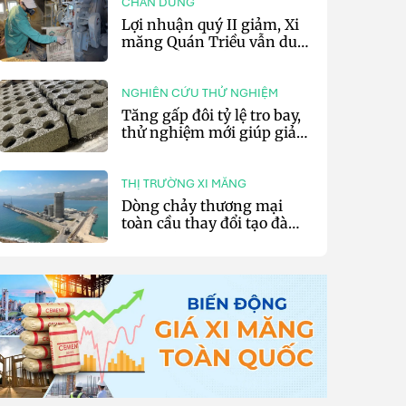
CHÂN DUNG
Lợi nhuận quý II giảm, Xi
măng Quán Triều vẫn duy
trì trả cổ tức tiền mặt
NGHIÊN CỨU THỬ NGHIỆM
Tăng gấp đôi tỷ lệ tro bay,
thử nghiệm mới giúp giảm
20% phát thải carbon cho
bê tông
THỊ TRƯỜNG XI MĂNG
Dòng chảy thương mại
toàn cầu thay đổi tạo đà
cho xuất khẩu xi măng và
clinker của Thổ Nhĩ Kỳ