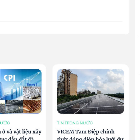
NƯỚC
TIN TRONG NƯỚC
ở và vật liệu xây
VICEM Tam Điệp chính
tục dẫn dắt đà
thức đóng điện hòa lưới dự