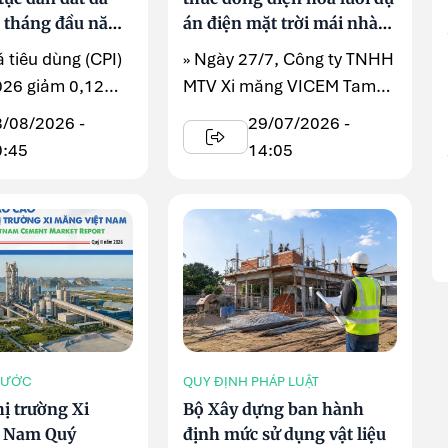
7 tháng đầu năm
án điện mặt trời mái nhà
công suất 6,2 MWp
á tiêu dùng (CPI)
» Ngày 27/7, Công ty TNHH
026 giảm 0,12%
MTV Xi măng VICEM Tam
ng trước nhờ ...
Điệp tổ chức Lễ đóng điện
3/08/2026 -
29/07/2026 -
hòa ...
0:45
14:05
NƯỚC
QUY ĐỊNH PHÁP LUẬT
ị trường Xi
Bộ Xây dựng ban hành
t Nam Quý
định mức sử dụng vật liệu