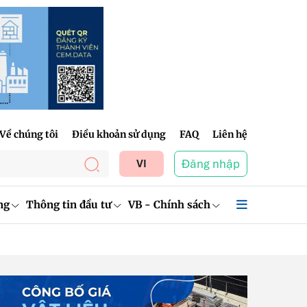
Về chúng tôi
Điều khoản sử dụng
FAQ
Liên hệ
Đăng nhập
VI
ng
Thông tin đầu tư
VB - Chính sách