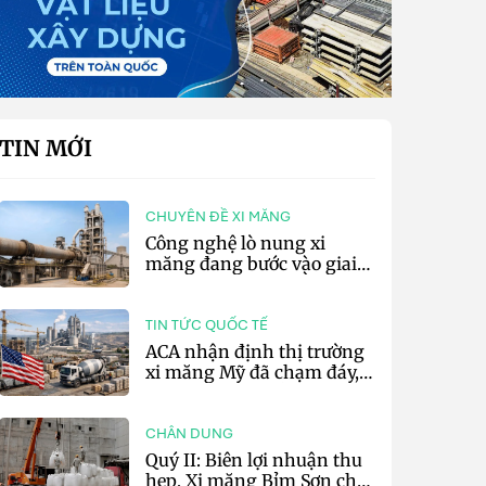
TIN MỚI
CHUYÊN ĐỀ XI MĂNG
Công nghệ lò nung xi
măng đang bước vào giai
đoạn cạnh tranh bằng
hiệu suất và số hóa
TIN TỨC QUỐC TẾ
ACA nhận định thị trường
xi măng Mỹ đã chạm đáy,
kỳ vọng phục hồi từ năm
2027
CHÂN DUNG
Quý II: Biên lợi nhuận thu
hẹp, Xi măng Bỉm Sơn chỉ