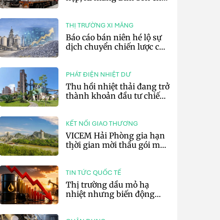
lãi 10,97 tỷ đồng
THỊ TRƯỜNG XI MĂNG
Báo cáo bán niên hé lộ sự
dịch chuyển chiến lược của
các tập đoàn xi măng toàn
cầu
PHÁT ĐIỆN NHIỆT DƯ
Thu hồi nhiệt thải đang trở
thành khoản đầu tư chiến
lược của doanh nghiệp xi
măng
KẾT NỐI GIAO THƯƠNG
VICEM Hải Phòng gia hạn
thời gian mời thầu gói mua
sắm đất đá silic đợt 3 năm
2026
TIN TỨC QUỐC TẾ
Thị trường dầu mỏ hạ
nhiệt nhưng biến động
vẫn khó lường