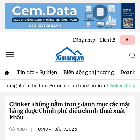
Đăng nhập
Liên hệ
VI
Tin tức - Sự kiện
Biến động thị trường
Doanh 
Trang chủ
Tin tức - Sự kiện
Tin trong nước
Clinker không 
Clinker không nằm trong danh mục các mặt
hàng được Chính phủ điều chỉnh thuế xuất
khẩu
4307
10:40 - 13/01/2025
|