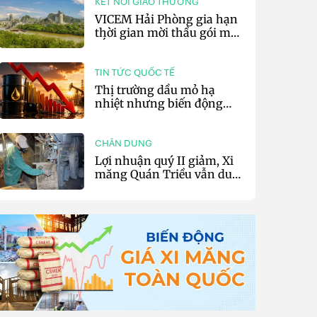
KẾT NỐI GIAO THƯƠNG
VICEM Hải Phòng gia hạn
thời gian mời thầu gói mua
sắm đất đá silic đợt 3 năm
2026
TIN TỨC QUỐC TẾ
Thị trường dầu mỏ hạ
nhiệt nhưng biến động
vẫn khó lường
CHÂN DUNG
Lợi nhuận quý II giảm, Xi
măng Quán Triều vẫn duy
trì trả cổ tức tiền mặt