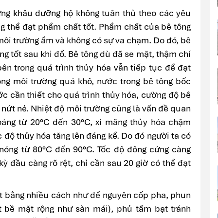
ưng khâu dưỡng hộ không tuân thủ theo các yêu
ng thể đạt phẩm chất tốt. Phẩm chất của bê tông
 môi trường ẩm và không có sự va chạm. Do đó, bê
g tốt sau khi đổ. Bê tông dù đã se mặt, thậm chí
ên trong quá trình thủy hóa vẫn tiếp tục để đạt
ong môi trường quá khô, nước trong bê tông bốc
c cần thiết cho quá trình thủy hóa, cường độ bê
y nứt nẻ. Nhiệt độ môi trường cũng là vấn đề quan
hoảng từ 20°C đến 30°C, xi măng thủy hóa chậm
c độ thủy hóa tăng lên đáng kể. Do đó người ta có
nóng từ 80°C đến 90°C. Tốc độ đông cứng càng
kỳ đầu càng rõ rệt, chỉ cần sau 20 giờ có thể đạt
ướt bằng nhiều cách như để nguyên cốp pha, phun
 bề mặt rộng như sàn mái), phủ tấm bạt tránh