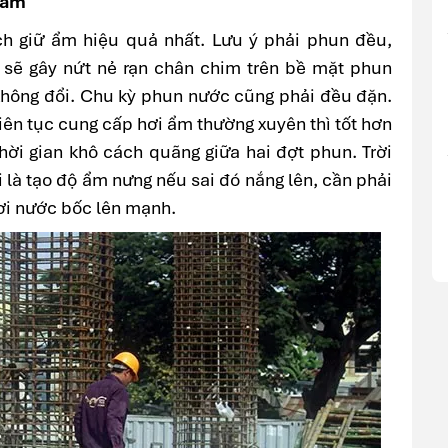
 ẩm
h giữ ẩm hiệu quả nhất. Lưu ý phải phun đều,
ô sẽ gây nứt nẻ rạn chân chim trên bề mặt phun
 không đổi. Chu kỳ phun nước cũng phải đều đặn.
iên tục cung cấp hơi ẩm thường xuyên thì tốt hơn
hời gian khô cách quãng giữa hai đợt phun. Trời
i là tạo độ ẩm nưng nếu sai đó nắng lên, cần phải
hơi nước bốc lên mạnh.