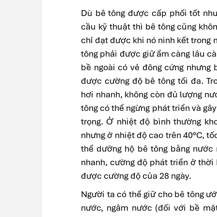
Dù bê tông được cấp phối tốt nh
cầu kỹ thuật thì bê tông cũng khô
chỉ đạt được khi nó ninh kết trong
tông phải được giữ ẩm càng lâu càn
bề ngoài có vẻ đông cứng nhưng b
được cường độ bê tông tối đa. Tr
hơi nhanh, không còn đủ lượng nướ
tông có thể ngừng phát triển và gâ
trọng. Ở nhiệt độ bình thường k
nhưng ở nhiệt độ cao trên 40°C, tố
thể dưỡng hộ bê tông bằng nước 
nhanh, cường độ phát triển ở thời 
được cường độ của 28 ngày.
Người ta có thể giữ cho bê tông 
nước, ngâm nước (đối với bề mặt