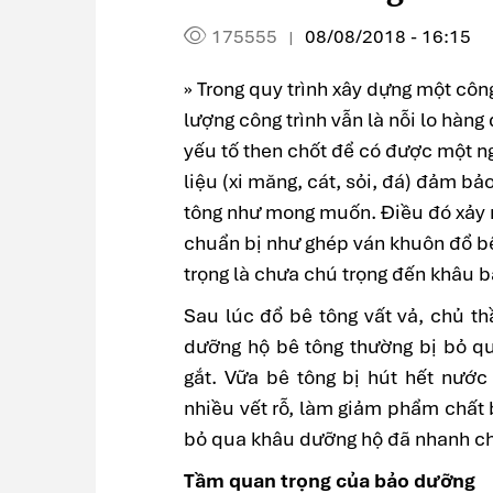
175555
08/08/2018 - 16:15
|
» Trong quy trình xây dựng một công
lượng công trình vẫn là nỗi lo hàng
yếu tố then chốt để có được một n
liệu (xi măng, cát, sỏi, đá) đảm b
tông như mong muốn. Điều đó xảy r
chuẩn bị như ghép ván khuôn đổ b
trọng là chưa chú trọng đến khâu 
Sau lúc đổ bê tông vất vả, chủ th
dưỡng hộ bê tông thường bị bỏ qua
gắt. Vữa bê tông bị hút hết nước 
nhiều vết rỗ, làm giảm phẩm chất 
bỏ qua khâu dưỡng hộ đã nhanh chố
Tầm quan trọng của bảo dưỡng