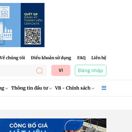
Về chúng tôi
Điều khoản sử dụng
FAQ
Liên hệ
Đăng nhập
VI
ng
Thông tin đầu tư
VB - Chính sách