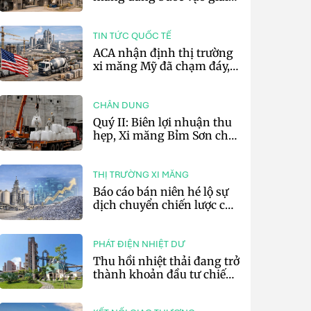
đoạn cạnh tranh bằng
hiệu suất và số hóa
TIN TỨC QUỐC TẾ
ACA nhận định thị trường
xi măng Mỹ đã chạm đáy,
kỳ vọng phục hồi từ năm
2027
CHÂN DUNG
Quý II: Biên lợi nhuận thu
hẹp, Xi măng Bỉm Sơn chỉ
lãi 10,97 tỷ đồng
THỊ TRƯỜNG XI MĂNG
Báo cáo bán niên hé lộ sự
dịch chuyển chiến lược của
các tập đoàn xi măng toàn
cầu
PHÁT ĐIỆN NHIỆT DƯ
Thu hồi nhiệt thải đang trở
thành khoản đầu tư chiến
lược của doanh nghiệp xi
măng