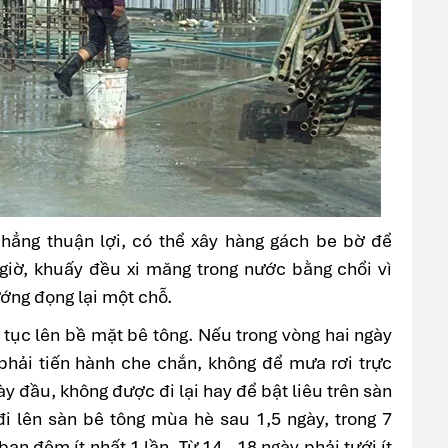
hẳng thuận lợi, có thể xây hàng gách be bờ để
iờ, khuấy đều xi măng trong nước bằng chổi vì
ớng đọng lại một chỗ.
 tục lên bề mặt bê tông. Nếu trong vòng hai ngày
 phải tiến hành che chắn, không để mưa rơi trực
ày đầu, không được đi lại hay để bật liêu trên sàn
đi lên sàn bê tông mùa hè sau 1,5 ngày, trong 7
ban đêm ít nhất 1 lần. Từ 14 - 18 ngày phải tưới ít