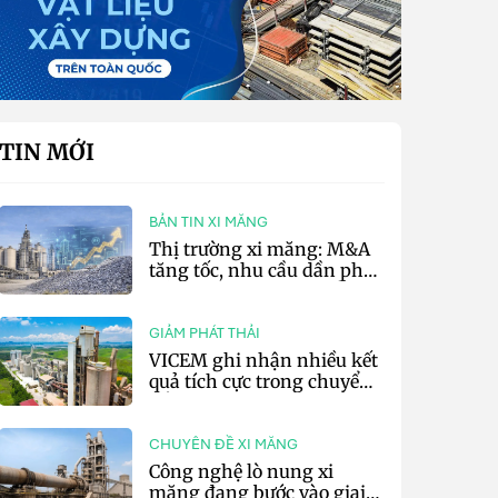
TIN MỚI
BẢN TIN XI MĂNG
Thị trường xi măng: M&A
tăng tốc, nhu cầu dần phục
hồi và áp lực chi phí vẫn
hiện hữu
GIẢM PHÁT THẢI
VICEM ghi nhận nhiều kết
quả tích cực trong chuyển
đổi xanh 6 tháng đầu năm
CHUYÊN ĐỀ XI MĂNG
Công nghệ lò nung xi
măng đang bước vào giai