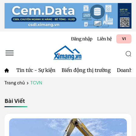
Đăng nhập
Liên hệ
VI
Tin tức - Sự kiện
Biến động thị trường
Doanh 
Trang chủ
TCVN
Bài Viết