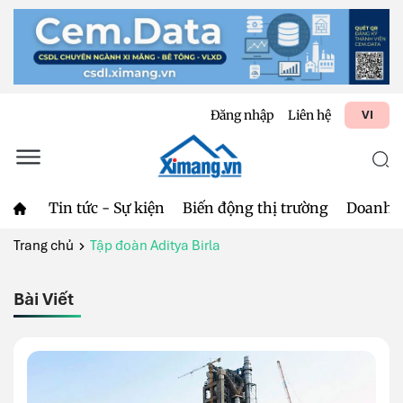
Đăng nhập
Liên hệ
VI
Tin tức - Sự kiện
Biến động thị trường
Doanh 
Trang chủ
Tập đoàn Aditya Birla
Bài Viết