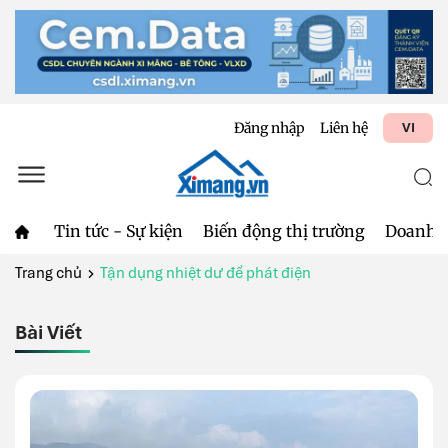
Đăng nhập
Liên hệ
VI
Tin tức - Sự kiện
Biến động thị trường
Doanh 
Trang chủ
Tận dụng nhiệt dư để phát điện
Bài Viết