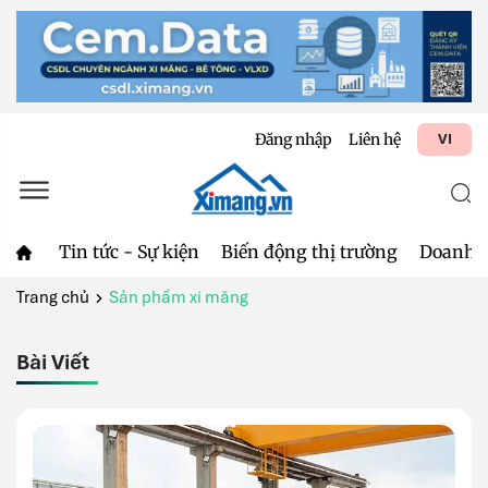
Đăng nhập
Liên hệ
VI
Tin tức - Sự kiện
Biến động thị trường
Doanh 
Trang chủ
Sản phẩm xi măng
Bài Viết