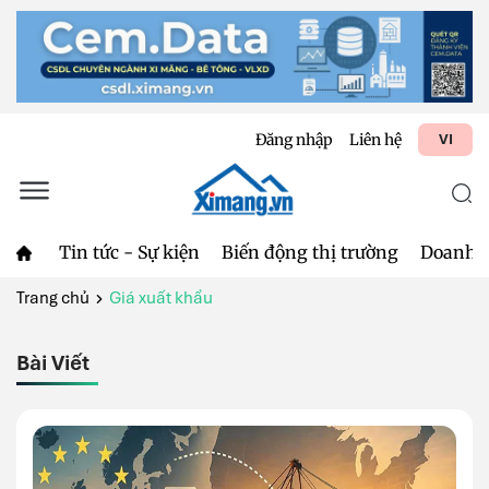
Đăng nhập
Liên hệ
VI
Tin tức - Sự kiện
Biến động thị trường
Doanh 
Trang chủ
Giá xuất khẩu
Bài Viết