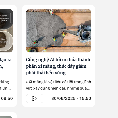
tạo ra
Công nghệ AI tối ưu hóa thành
h,
phần xi măng, thúc đẩy giảm
phát thải bền vững
 đứng
» Xi măng là vật liệu cốt lõi trong lĩnh
ã ứng
vực xây dựng hiện đại, nhưng quá
...
 08:50
30/06/2025 - 15:50