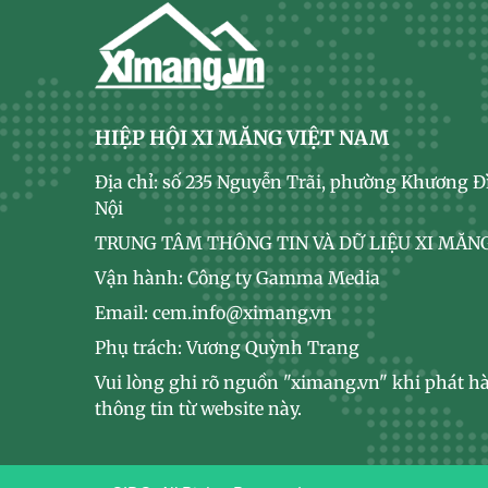
HIỆP HỘI XI MĂNG VIỆT NAM
Địa chỉ: số 235 Nguyễn Trãi, phường Khương Đ
Nội
TRUNG TÂM THÔNG TIN VÀ DỮ LIỆU XI MĂNG
Vận hành: Công ty Gamma Media
Email: cem.info@ximang.vn
Phụ trách: Vương Quỳnh Trang
Vui lòng ghi rõ nguồn "ximang.vn" khi phát hà
thông tin từ website này.