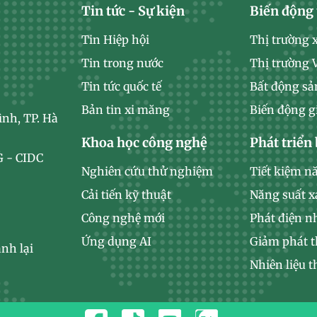
Tin tức - Sự kiện
Biến động 
Tin Hiệp hội
Thị trường 
Tin trong nước
Thị trường
Tin tức quốc tế
Bất động sả
Bản tin xi măng
Biến động g
ình, TP. Hà
Khoa học công nghệ
Phát triển
 - CIDC
Nghiên cứu thử nghiệm
Tiết kiệm n
Cải tiến kỹ thuật
Năng suất 
Công nghệ mới
Phát điện n
Ứng dụng AI
Giảm phát t
nh lại
Nhiên liệu t