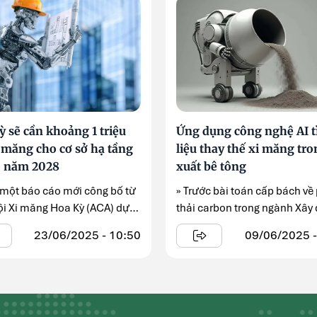
 sẽ cần khoảng 1 triệu
Ứng dụng công nghệ AI t
i măng cho cơ sở hạ tầng
liệu thay thế xi măng tr
o năm 2028
xuất bê tông
 một báo cáo mới công bố từ
» Trước bài toán cấp bách về
ội Xi măng Hoa Kỳ (ACA) dự
thải carbon trong ngành Xây
g, trong ...
...
23/06/2025 - 10:50
09/06/2025 -