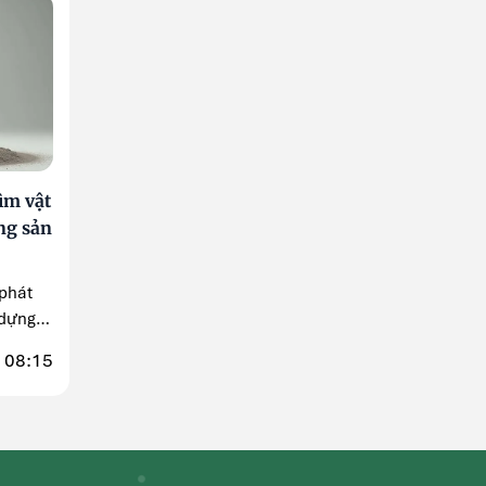
ìm vật
ong sản
 phát
 dựng,
 08:15