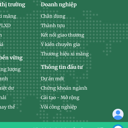
thị trường
Doanh nghiệp
xi măng
Chân dung
 VLXD
Thành tựu
n
Kết nối giao thương
iá
Ý kiến chuyên gia
Thương hiệu xi măng
 bền vững
Thông tin đầu tư
ăng lượng
xanh
Dự án mới
hiệt dư
Chứng khoán ngành
hải
Cải tạo - Mở rộng
hay thế
Vôi công nghiệp