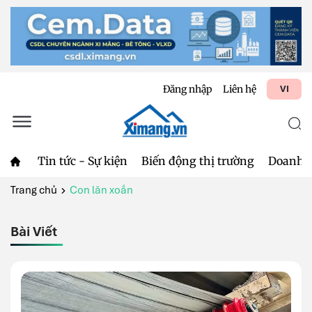
Đăng nhập
Liên hệ
VI
Tin tức - Sự kiện
Biến động thị trường
Doanh 
Trang chủ
Con lăn xoắn
Bài Viết