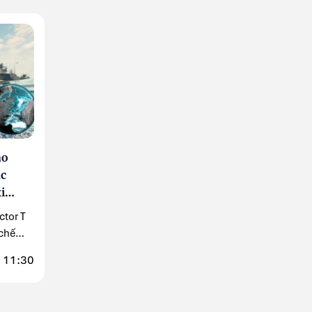
no
ạc
i
ctor T
 chế
 11:30