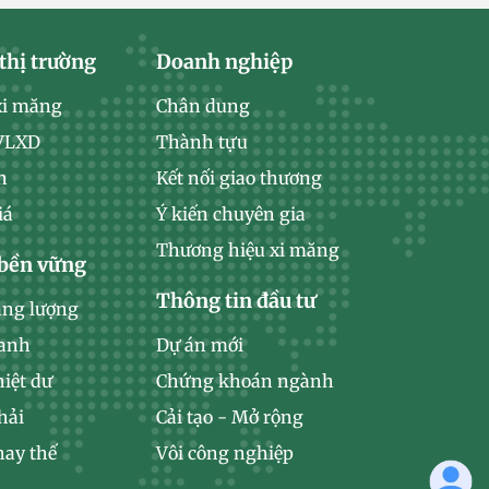
thị trường
Doanh nghiệp
xi măng
Chân dung
 VLXD
Thành tựu
n
Kết nối giao thương
iá
Ý kiến chuyên gia
Thương hiệu xi măng
 bền vững
Thông tin đầu tư
ăng lượng
xanh
Dự án mới
hiệt dư
Chứng khoán ngành
hải
Cải tạo - Mở rộng
hay thế
Vôi công nghiệp