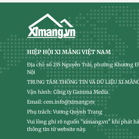
HIỆP HỘI XI MĂNG VIỆT NAM
Địa chỉ: số 235 Nguyễn Trãi, phường Khương Đ
Nội
TRUNG TÂM THÔNG TIN VÀ DỮ LIỆU XI MĂNG
Vận hành: Công ty Gamma Media
Email: cem.info@ximang.vn
Phụ trách: Vương Quỳnh Trang
Vui lòng ghi rõ nguồn "ximang.vn" khi phát hà
thông tin từ website này.