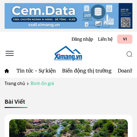
Đăng nhập
Liên hệ
VI
Tin tức - Sự kiện
Biến động thị trường
Doanh 
Trang chủ
Bình ổn giá
Bài Viết