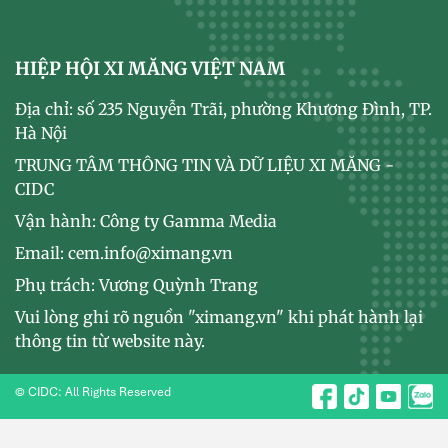
HIỆP HỘI XI MĂNG VIỆT NAM
Địa chỉ: số 235 Nguyễn Trãi, phường Khương Đình, TP.
Hà Nội
TRUNG TÂM THÔNG TIN VÀ DỮ LIỆU XI MĂNG -
CIDC
Vận hành: Công ty Gamma Media
Email: cem.info@ximang.vn
Phụ trách: Vương Quỳnh Trang
Vui lòng ghi rõ nguồn "ximang.vn" khi phát hành lại
thông tin từ website này.
© CIDC: All Rights Reserved