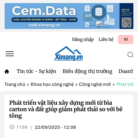
Đăng nhập
Liên hệ
VI
Tin tức - Sự kiện
Biến động thị trường
Doanh 
Trang chủ
Khoa học công nghệ
Công nghệ mới
Phát triển
Phát triển vật liệu xây dựng mới từ bìa
carton và đất giúp giảm phát thải so với bê
tông
1159
22/09/2025 - 12:08
|