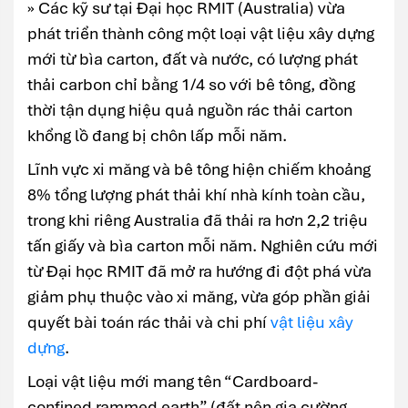
» Các kỹ sư tại Đại học RMIT (Australia) vừa
phát triển thành công một loại vật liệu xây dựng
mới từ bìa carton, đất và nước, có lượng phát
thải carbon chỉ bằng 1/4 so với bê tông, đồng
thời tận dụng hiệu quả nguồn rác thải carton
khổng lồ đang bị chôn lấp mỗi năm.
Lĩnh vực xi măng và bê tông hiện chiếm khoảng
8% tổng lượng phát thải khí nhà kính toàn cầu,
trong khi riêng Australia đã thải ra hơn 2,2 triệu
tấn giấy và bìa carton mỗi năm. Nghiên cứu mới
từ Đại học RMIT đã mở ra hướng đi đột phá vừa
giảm phụ thuộc vào xi măng, vừa góp phần giải
quyết bài toán rác thải và chi phí
vật liệu xây
dựng
.
Loại vật liệu mới mang tên “Cardboard-
confined rammed earth” (đất nện gia cường