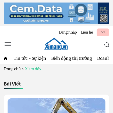
Đăng nhập
Liên hệ
VI
Tin tức - Sự kiện
Biến động thị trường
Doanh 
Trang chủ
Xỉ tro đáy
Bài Viết