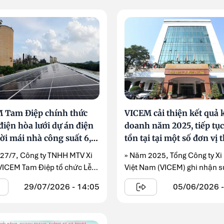
 Tam Điệp chính thức
VICEM cải thiện kết quả 
điện hòa lưới dự án điện
doanh năm 2025, tiếp tục
ời mái nhà công suất 6,2
tồn tại tại một số đơn vị
viên
 27/7, Công ty TNHH MTV Xi
» Năm 2025, Tổng Công ty X
ICEM Tam Điệp tổ chức Lễ
Việt Nam (VICEM) ghi nhận s
ện hòa ...
thiện về doanh thu và hiệu qu
29/07/2026 - 14:05
05/06/2026 -