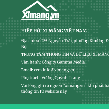
HIỆP HỘI XI MĂNG VIỆT NAM
Địa chỉ: số 235 Nguyễn Trãi, phường Khương Đ
Nội
TRUNG TÂM THÔNG TIN VÀ DỮ LIỆU XI MĂNG
Vận hành: Công ty Gamma Media
Email: cem.info@ximang.vn
Phụ trách: Vương Quỳnh Trang
Vui lòng ghi rõ nguồn "ximang.vn" khi phát hà
thông tin từ website này.