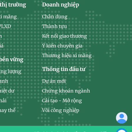
thị trường
Doanh nghiệp
xi măng
Chân dung
 VLXD
Thành tựu
n
Kết nối giao thương
iá
Ý kiến chuyên gia
Thương hiệu xi măng
 bền vững
Thông tin đầu tư
ăng lượng
xanh
Dự án mới
hiệt dư
Chứng khoán ngành
hải
Cải tạo - Mở rộng
hay thế
Vôi công nghiệp