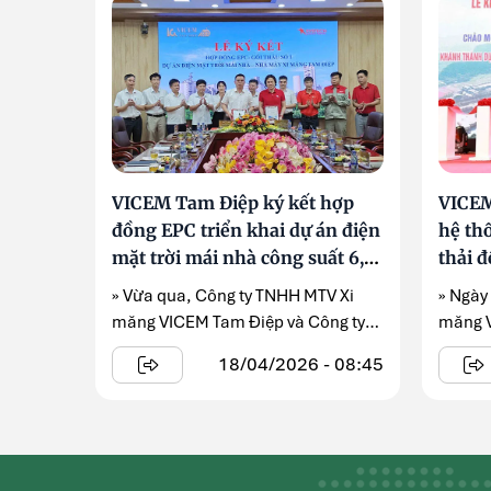
VICEM Tam Điệp ký kết hợp
VICEM
đồng EPC triển khai dự án điện
hệ th
mặt trời mái nhà công suất 6,2
thải đ
MWp
» Vừa qua, Công ty TNHH MTV Xi
» Ngày
măng VICEM Tam Điệp và Công ty
măng V
TNHH Phát triển ...
thức kh
18/04/2026 - 08:45