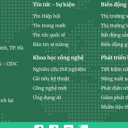
Tin tức - Sự kiện
Biến động 
Tin Hiệp hội
Thị trường 
Tin trong nước
Thị trường
Tin tức quốc tế
Bất động sả
Bản tin xi măng
Biến động g
ình, TP. Hà
Khoa học công nghệ
Phát triển
 - CIDC
Nghiên cứu thử nghiệm
Tiết kiệm n
Cải tiến kỹ thuật
Năng suất 
Công nghệ mới
Phát điện n
Ứng dụng AI
Giảm phát t
nh lại
Nhiên liệu t