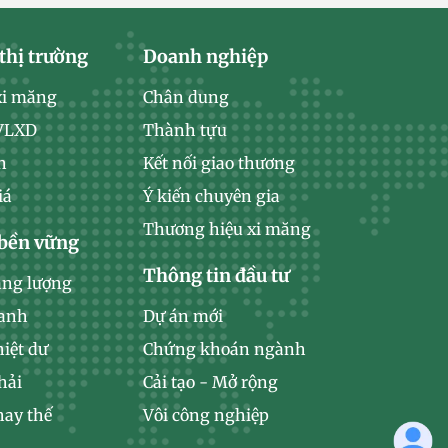
thị trường
Doanh nghiệp
xi măng
Chân dung
 VLXD
Thành tựu
n
Kết nối giao thương
iá
Ý kiến chuyên gia
Thương hiệu xi măng
 bền vững
Thông tin đầu tư
ăng lượng
xanh
Dự án mới
hiệt dư
Chứng khoán ngành
hải
Cải tạo - Mở rộng
hay thế
Vôi công nghiệp