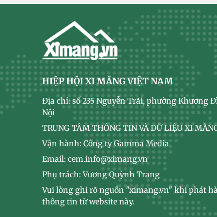
HIỆP HỘI XI MĂNG VIỆT NAM
Địa chỉ: số 235 Nguyễn Trãi, phường Khương Đ
Nội
TRUNG TÂM THÔNG TIN VÀ DỮ LIỆU XI MĂNG
Vận hành: Công ty Gamma Media
Email: cem.info@ximang.vn
Phụ trách: Vương Quỳnh Trang
Vui lòng ghi rõ nguồn "ximang.vn" khi phát hà
thông tin từ website này.