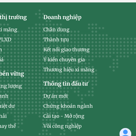
thị trường
Doanh nghiệp
xi măng
Chân dung
 VLXD
Thành tựu
n
Kết nối giao thương
iá
Ý kiến chuyên gia
Thương hiệu xi măng
 bền vững
Thông tin đầu tư
ăng lượng
xanh
Dự án mới
hiệt dư
Chứng khoán ngành
hải
Cải tạo - Mở rộng
hay thế
Vôi công nghiệp