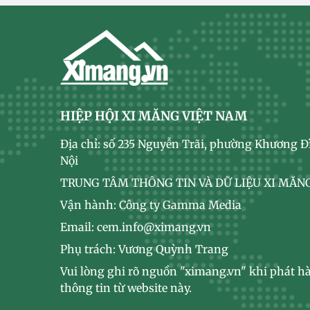
HIỆP HỘI XI MĂNG VIỆT NAM
Địa chỉ: số 235 Nguyễn Trãi, phường Khương Đ
Nội
TRUNG TÂM THÔNG TIN VÀ DỮ LIỆU XI MĂNG
Vận hành: Công ty Gamma Media
Email: cem.info@ximang.vn
Phụ trách: Vương Quỳnh Trang
Vui lòng ghi rõ nguồn "ximang.vn" khi phát hà
thông tin từ website này.