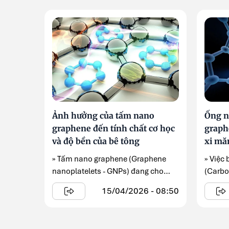
Ảnh hưởng của tấm nano
Ống n
graphene đến tính chất cơ học
graph
và độ bền của bê tông
xi mă
vững
» Tấm nano graphene (Graphene
» Việc
nanoplatelets - GNPs) đang cho
(Carbo
thấy khả năng cải thiện rõ rệt cường
nano g
15/04/2026 - 08:50
độ ...
Nanopla