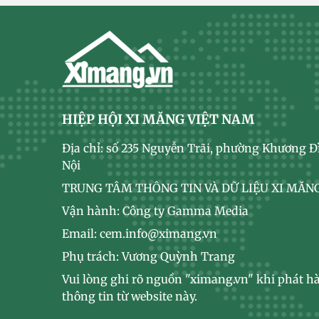
HIỆP HỘI XI MĂNG VIỆT NAM
Địa chỉ: số 235 Nguyễn Trãi, phường Khương Đ
Nội
TRUNG TÂM THÔNG TIN VÀ DỮ LIỆU XI MĂNG
Vận hành: Công ty Gamma Media
Email: cem.info@ximang.vn
Phụ trách: Vương Quỳnh Trang
Vui lòng ghi rõ nguồn "ximang.vn" khi phát hà
thông tin từ website này.