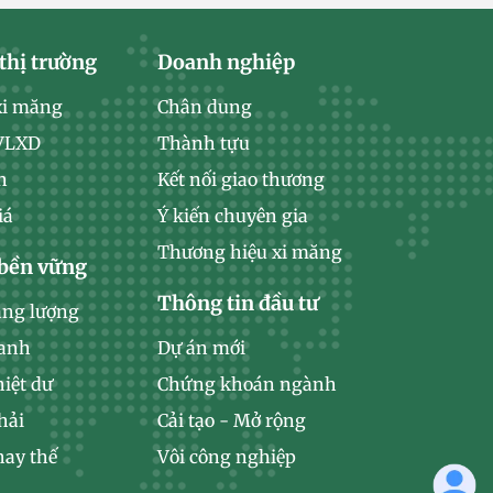
thị trường
Doanh nghiệp
xi măng
Chân dung
 VLXD
Thành tựu
n
Kết nối giao thương
iá
Ý kiến chuyên gia
Thương hiệu xi măng
 bền vững
Thông tin đầu tư
ăng lượng
xanh
Dự án mới
hiệt dư
Chứng khoán ngành
hải
Cải tạo - Mở rộng
hay thế
Vôi công nghiệp