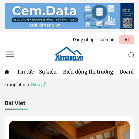
Đăng nhập
Liên hệ
VI
Tin tức - Sự kiện
Biến động thị trường
Doanh 
Trang chủ
Siêu gỗ
Bài Viết