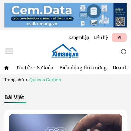
Đăng nhập
Liên hệ
VI
Tin tức - Sự kiện
Biến động thị trường
Doanh 
Trang chủ
Queens Carbon
Bài Viết