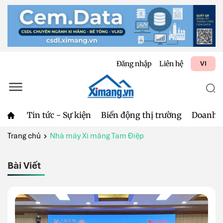
Đăng nhập
Liên hệ
VI
Tin tức - Sự kiện
Biến động thị trường
Doanh 
Trang chủ
Nhà máy Xi măng Tam Điệp
Bài Viết