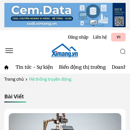
Đăng nhập
Liên hệ
VI
Tin tức - Sự kiện
Biến động thị trường
Doanh 
Trang chủ
Hệ thống truyền động
Bài Viết