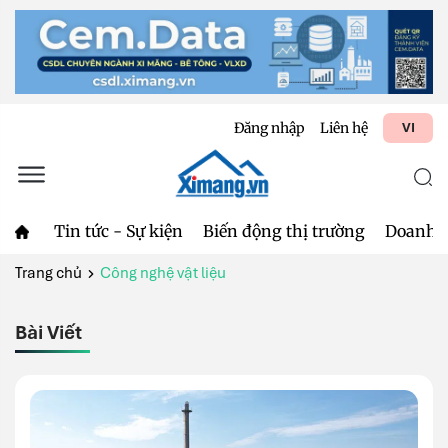
Đăng nhập
Liên hệ
VI
Tin tức - Sự kiện
Biến động thị trường
Doanh 
Trang chủ
Công nghệ vật liệu
Bài Viết