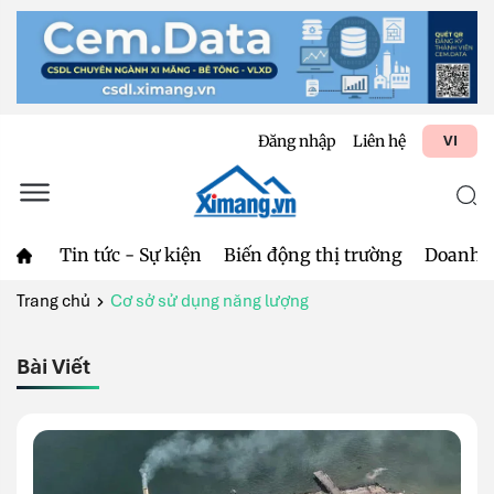
Đăng nhập
Liên hệ
VI
Tin tức - Sự kiện
Biến động thị trường
Doanh 
Trang chủ
Cơ sở sử dụng năng lượng
Bài Viết