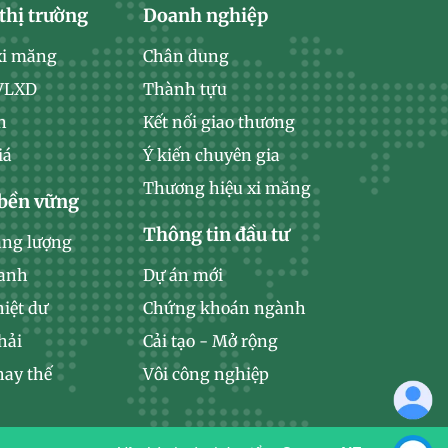
thị trường
Doanh nghiệp
xi măng
Chân dung
 VLXD
Thành tựu
n
Kết nối giao thương
iá
Ý kiến chuyên gia
Thương hiệu xi măng
 bền vững
Thông tin đầu tư
ăng lượng
xanh
Dự án mới
hiệt dư
Chứng khoán ngành
hải
Cải tạo - Mở rộng
hay thế
Vôi công nghiệp