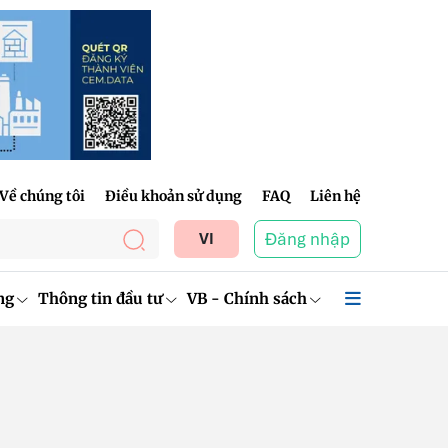
Về chúng tôi
Điều khoản sử dụng
FAQ
Liên hệ
Đăng nhập
VI
ng
Thông tin đầu tư
VB - Chính sách