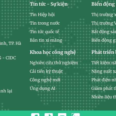
Tin tức - Sự kiện
Biến động 
Tin Hiệp hội
Thị trường 
Tin trong nước
Thị trường
Tin tức quốc tế
Bất động sả
Bản tin xi măng
Biến động g
ình, TP. Hà
Khoa học công nghệ
Phát triển
 - CIDC
Nghiên cứu thử nghiệm
Tiết kiệm n
Cải tiến kỹ thuật
Năng suất 
Công nghệ mới
Phát điện n
Ứng dụng AI
Giảm phát t
nh lại
Nhiên liệu t